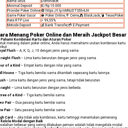
Nama Situs
DominoBet
Minimal Deposit
💶 Rp 10.000
Provider Poker Online
🟢 https://t.ly/nMNzDTS5h4JH
Game Poker Gacor
🔱 Poker Online,🍭 Ceme,👸 BlackJack,💣 TexasPoker
Rate RTP Live
⚡ 99,55%
Metode Deposit
💰 Bank Transfer,💳 E-Payment
ara Menang Poker Online dan Meraih Jackpot Besar
. Pahami Kombinasi Kartu dan Aturan Poker
ntuk menang dalam poker online, Anda harus memahami urutan kombinasi kartu
rikut:
yal Flush
– A, K, Q, J, 10 dengan jenis yang sama.
raight Flush
– Lima kartu berurutan dengan jenis yang sama.
ur of a Kind
– Empat kartu dengan nilai yang sama.
ull House
– Tiga kartu bernilai sama ditambah sepasang kartu lainnya.
lush
– Lima kartu dengan jenis yang sama, tetapi tidak berurutan.
traight
– Lima kartu berurutan dengan jenis berbeda.
ree of a Kind
– Tiga kartu bernilai sama.
wo Pair
– Dua pasang kartu bernilai sama.
ne Pair
– Satu pasang kartu bernilai sama.
igh Card
– Jika tidak ada kombinasi, kartu tertinggi menentukan pemenang.
 Kelola Modal dengan Baik
salahan terbesar yang sering dilakukan pemain adalah tidak mengelola modal