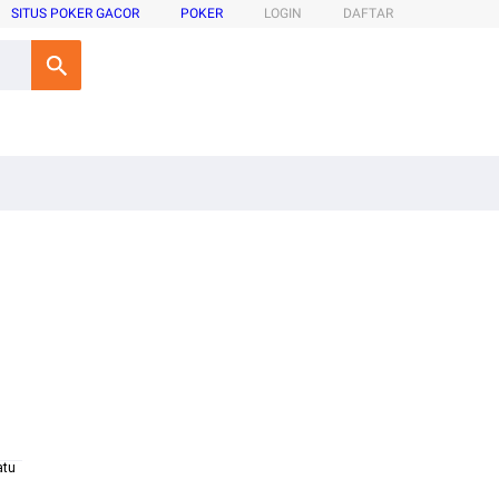
SITUS POKER GACOR
POKER
LOGIN
DAFTAR
atu