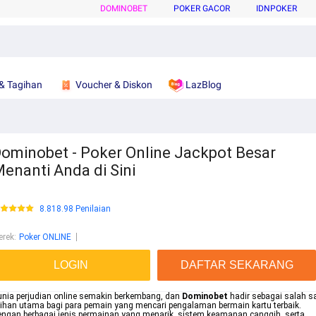
DOMINOBET
POKER GACOR
IDNPOKER
& Tagihan
Voucher & Diskon
LazBlog
ominobet - Poker Online Jackpot Besar
enanti Anda di Sini
8.818.98 Penilaian
erek
:
Poker ONLINE
LOGIN
DAFTAR SEKARANG
nia perjudian online semakin berkembang, dan
Dominobet
hadir sebagai salah s
lihan utama bagi para pemain yang mencari pengalaman bermain kartu terbaik.
ngan berbagai jenis permainan yang menarik, sistem keamanan canggih, serta